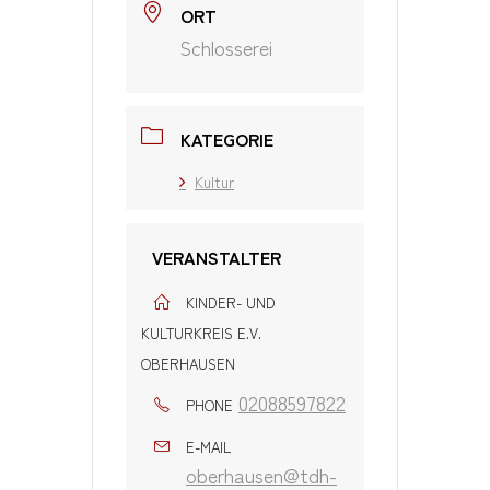
ORT
Schlosserei
KATEGORIE
Kultur
VERANSTALTER
KINDER- UND
KULTURKREIS E.V.
OBERHAUSEN
02088597822
PHONE
E-MAIL
oberhausen@tdh-