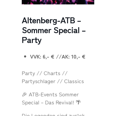
Altenberg-ATB –
Sommer Special –
Party
VVK: 6,- € //AK: 10,- €
Party // Charts //
Partyschlager // Classics
🎉 ATB-Events Sommer
Special – Das Revival! 🌴
Die Legenden sind zurück –